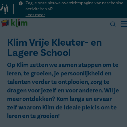
Zag je onze nieuwe overzichtspagina van naschoolse
activiteiten al?
Lees meer
Klim
Klim Vrije Kleuter- en
Onze school
Lagere School
Praktisch
Over Klim
Kalender
Op Klim zetten we samen stappen om te
Visie
Inschrijven
Nieuws
leren, te groeien, je persoonlijkheid en
Team
Schooluren
Activiteiten
Kinderopvang
talenten verder te ontplooien, zorg te
Voor het eerst naar school
Menu
Lesvrije dagen
Contact
Ouderraad
Veelgestelde vragen
dragen voor jezelf en voor anderen. Wil je
Downloads
meer ontdekken? Kom langs en ervaar
Naschoolse activiteiten
zelf waarom Klim de ideale plek is om te
leren en te groeien!