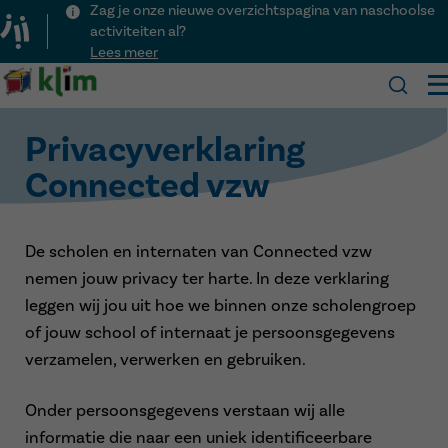
Zag je onze nieuwe overzichtspagina van naschoolse
activiteiten al?
Lees meer
Klim
Privacyverklaring
Onze school
Connected vzw
Praktisch
Over Klim
Kalender
Visie
Inschrijven
Nieuws
De scholen en internaten van Connected vzw
Team
Schooluren
Activiteiten
Kinderopvang
nemen jouw privacy ter harte. In deze verklaring
Voor het eerst naar school
Menu
Lesvrije dagen
Contact
leggen wij jou uit hoe we binnen onze scholengroep
Ouderraad
Veelgestelde vragen
of jouw school of internaat je persoonsgegevens
Downloads
verzamelen, verwerken en gebruiken.
Naschoolse activiteiten
Onder persoonsgegevens verstaan wij alle
informatie die naar een uniek identificeerbare