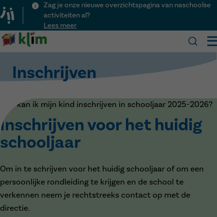
Zag je onze nieuwe overzichtspagina van naschoolse
activiteiten al?
Lees meer
Klim
Inschrijven
Onze school
Praktisch
Over Klim
Hoe kan ik mijn kind inschrijven in schooljaar 2025-2026?
Kalender
Visie
Inschrijven
Inschrijven voor het huidig
Nieuws
Team
Schooluren
Activiteiten
Kinderopvang
schooljaar
Voor het eerst naar school
Menu
Lesvrije dagen
Contact
Ouderraad
Veelgestelde vragen
Downloads
Om in te schrijven voor het huidig schooljaar of om een
Naschoolse activiteiten
persoonlijke rondleiding te krijgen en de school te
verkennen neem je rechtstreeks contact op met de
directie.