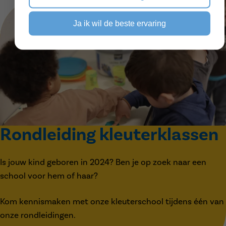
Ja ik wil de beste ervaring
Rondleiding kleuterklassen
Is jouw kind geboren in 2024? Ben je op zoek naar een
school voor hem of haar?
Kom kennismaken met onze kleuterschool tijdens één van
onze rondleidingen.