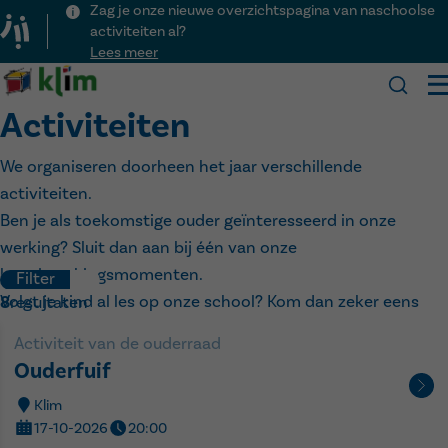
Zag je onze nieuwe overzichtspagina van naschoolse
activiteiten al?
Lees meer
Klim
Activiteiten
We organiseren doorheen het jaar verschillende
Onze school
activiteiten.
Praktisch
Over Klim
Ben je als toekomstige ouder geïnteresseerd in onze
Kalender
Visie
Inschrijven
werking? Sluit dan aan bij één van onze
Nieuws
Team
Schooluren
Activiteiten
kennismakingsmomenten.
Kinderopvang
Filter
Voor het eerst naar school
Menu
Lesvrije dagen
Volgt je kind al les op onze school? Kom dan zeker eens
8
resultaten
Contact
Ouderraad
Veelgestelde vragen
langs op een koffiebabbel, ons jaarlijks schoolfeest of één
Downloads
Activiteit van de ouderraad
van onze andere activiteiten.
Ouderfuif
Naschoolse activiteiten
Klim
17-10-2026
20:00