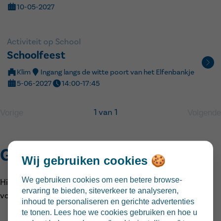
10-05-2027
Activiteit op School
Schoolfeest
Klim
Ingang langs de witte poort van het Elfenbankje
5-06-2027
14:00-17:45
1 van 1
Vorige
Volgende
Google agenda
Wij gebruiken cookies 🍪
We gebruiken cookies om een betere browse-
Hieronder vind je het volledig overzicht van activiteiten
ervaring te bieden, siteverkeer te analyseren,
voor alle klassen.
inhoud te personaliseren en gerichte advertenties
te tonen. Lees hoe we cookies gebruiken en hoe u