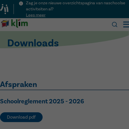
Zag je onze nieuwe overzichtspagina van naschoolse
activiteiten al?
Lees meer
Klim
Downloads
Onze school
Praktisch
Over Klim
Kalender
Visie
Inschrijven
Nieuws
Team
Schooluren
Activiteiten
Kinderopvang
Afspraken
Voor het eerst naar school
Menu
Lesvrije dagen
Contact
Ouderraad
Veelgestelde vragen
Downloads
Schoolreglement 2025 - 2026
Naschoolse activiteiten
Download pdf