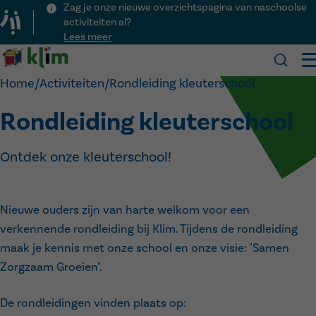
Zag je onze nieuwe overzichtspagina van naschoolse
activiteiten al?
Lees meer
Klim
Home
/
Activiteiten
/
Rondleiding kleuterschool
Rondleiding kleuterschool
Onze school
Praktisch
Over Klim
Ontdek onze kleuterschool!
Kalender
Visie
Inschrijven
Nieuws
Team
Schooluren
Activiteiten
Kinderopvang
Voor het eerst naar school
Menu
Lesvrije dagen
Nieuwe ouders zijn van harte welkom voor een
Contact
Ouderraad
Veelgestelde vragen
verkennende rondleiding bij Klim. Tijdens de rondleiding
Downloads
maak je kennis met onze school en onze visie: "Samen
Naschoolse activiteiten
Zorgzaam Groeien".
De rondleidingen vinden plaats op: