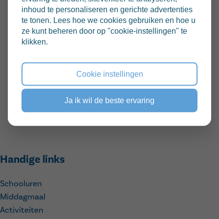
Sint-Pietersaalststraat 82, 9000 Gent
inhoud te personaliseren en gerichte advertenties
Wat
te tonen. Lees hoe we cookies gebruiken en hoe u
ze kunt beheren door op "cookie-instellingen" te
Rondleiding
klikken.
Wanneer
11 februari 2026
09:00
Cookie instellingen
Delen via:
Ja ik wil de beste ervaring
Handige links
Schooluren
Middagmaal
Activiteiten