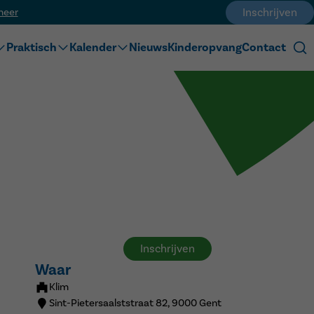
meer
Inschrijven
Praktisch
Kalender
Nieuws
Kinderopvang
Contact
Inschrijven
Activiteiten
Schooluren
Lesvrije dagen
Menu
t naar school
Veelgestelde vragen
Downloads
Naschoolse activiteiten
Inschrijven
Waar
Klim
Sint-Pietersaalststraat 82, 9000 Gent