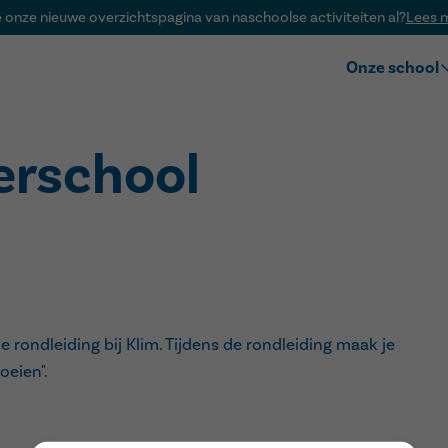
e onze nieuwe overzichtspagina van naschoolse activiteiten al?
Lees 
Onze school
Over Klim
Visie
erschool
Team
Voor het eers
Ouderraad
rondleiding bij Klim. Tijdens de rondleiding maak je
oeien".