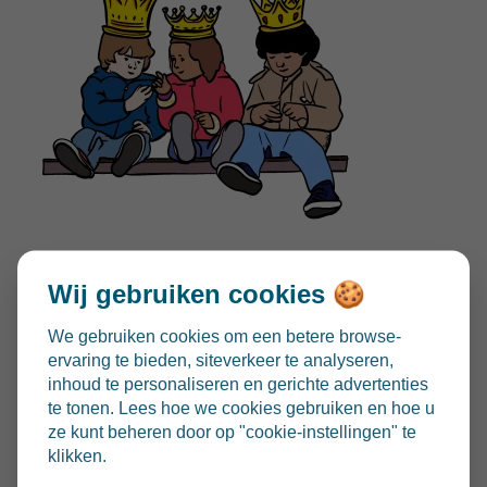
Op 6 januari, de dag van driekoningen, mag de
Wij gebruiken cookies 🍪
traditionele taart met verborgen boon niet
We gebruiken cookies om een betere browse-
ontbreken. De driekoningentaart met een soort
ervaring te bieden, siteverkeer te analyseren,
franchipanevulling werd voor het eerst gebakken in
inhoud te personaliseren en gerichte advertenties
het Franse Pithivier. De traditie waaide over naar
te tonen. Lees hoe we cookies gebruiken en hoe u
ze kunt beheren door op "cookie-instellingen" te
België en zet zich tot op de dag van vandaag nog
klikken.
steeds in heel wat huiskamers verder. Ook op onze