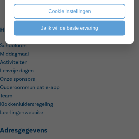
school mochten er zich drie leerlingen per klas dit
jaar kronen tot koning of koningin!
Cookie instellingen
Ja ik wil de beste ervaring
Handige links
Schooluren
Middagmaal
Activiteiten
Lesvrije dagen
Onze sponsors
Oudercommunicatie-app
Team
Klokkenluidersregeling
Leerlingenwebsite
Adresgegevens