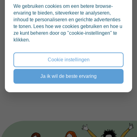
Naast het herhalen van deze kernwaarden stond er
We gebruiken cookies om een betere browse-
ervaring te bieden, siteverkeer te analyseren,
ook een belangrijk thema op de agenda: het
inhoud te personaliseren en gerichte advertenties
respecteren van grenzen. Het is essentieel dat we
te tonen. Lees hoe we cookies gebruiken en hoe u
elkaar kunnen laten weten wanneer iets te veel is, of
ze kunt beheren door op "cookie-instellingen" te
wanneer we onze grenzen moeten aangeven. Het
klikken.
respecteren van ieders grenzen draagt bij aan een
veilige en harmonieuze sfeer op onze school.
Cookie instellingen
We moedigen alle leerlingen aan om altijd eerlijk en
Ja ik wil de beste ervaring
respectvol te communiceren over hun grenzen, en
deze ook bij anderen te respecteren.