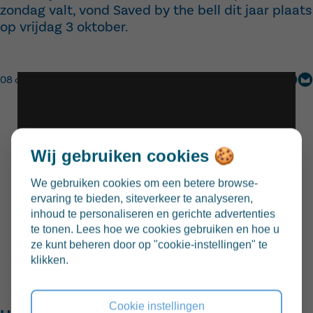
zondag valt, vond Saved by the bell dit jaar plaats
op vrijdag 3 oktober.
08 oktober 2025
Actie
Delen via:
Wij gebruiken cookies 🍪
We gebruiken cookies om een betere browse-
ervaring te bieden, siteverkeer te analyseren,
inhoud te personaliseren en gerichte advertenties
te tonen. Lees hoe we cookies gebruiken en hoe u
ze kunt beheren door op "cookie-instellingen" te
Ook op Klim kwamen we met de school samen om
klikken.
te bellen.
Cookie instellingen