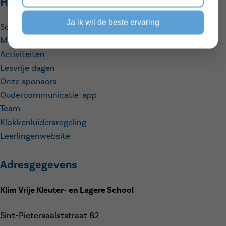
Handige links
Ja ik wil de beste ervaring
Schooluren
Middagmaal
Activiteiten
Lesvrije dagen
Onze sponsors
Oudercommunicatie-app
Team
Klokkenluidersregeling
Leerlingenwebsite
Adresgegevens
Klim Vrije Kleuter- en Lagere School
Sint-Pietersaalststraat 82