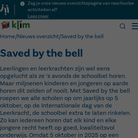
Zag je onze nieuwe overzichtspagina van naschoolse
activiteiten al?
Lees meer
Klim
Home
/
Nieuws overzicht
/
Saved by the bell
Saved by the bell
Onze school
Praktisch
Over Klim
Leerlingen en leerkrachten zijn wel eens
Kalender
Visie
Inschrijven
opgelucht als ze ’s avonds de schoolbel horen.
Nieuws
Team
Schooluren
Activiteiten
Maar miljoenen kinderen en jongeren op aarde
Kinderopvang
Voor het eerst naar school
Menu
Lesvrije dagen
horen dit zelden of nooit. Met Saved by the bell
Contact
Ouderraad
Veelgestelde vragen
roepen we alle scholen op om jaarlijks op 5
oktober, op de Internationale dag van de
Downloads
Leerkracht, de schoolbel extra te laten rinkelen.
Naschoolse activiteiten
Zo kan iedereen horen dat elk kind en elke
jongere recht heeft op goed, kwaliteitsvol
onderwijs. Omdat 5 oktober in 2025 op een