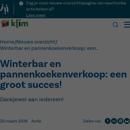
Zag je onze nieuwe overzichtspagina van naschoolse
activiteiten al?
Lees meer
Klim
Home
/
Nieuws overzicht
/
Winterbar en pannenkoekenverkoop: een…
Onze school
Praktisch
Winterbar en
Over Klim
Kalender
Visie
Inschrijven
pannenkoekenverkoop: een
Nieuws
Team
Schooluren
Activiteiten
Kinderopvang
groot succes!
Voor het eerst naar school
Menu
Lesvrije dagen
Contact
Ouderraad
Veelgestelde vragen
Dankjewel aan iedereen!
Downloads
Naschoolse activiteiten
25 maart 2026
Actie
Delen via: