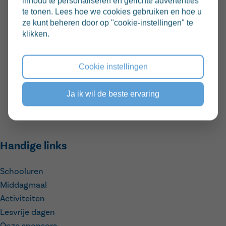
inhoud te personaliseren en gerichte advertenties
enthousiasme tijdens de winterbar en de
te tonen. Lees hoe we cookies gebruiken en hoe u
pannenkoekenverkoop!
ze kunt beheren door op "cookie-instellingen" te
klikken.
Dankzij jullie bijdrage konden we maar liefst drie
nieuwe bomen planten in de klimhoek.
Cookie instellingen
Daarnaast hebben de kinderen ook heel wat nieuw
Ja ik wil de beste ervaring
speelgoed gekregen om naar hartenlust in de
zandbak te spelen.
Handige links
Schooluren
Middagmaal
Activiteiten
Lesvrije dagen
Onze sponsors